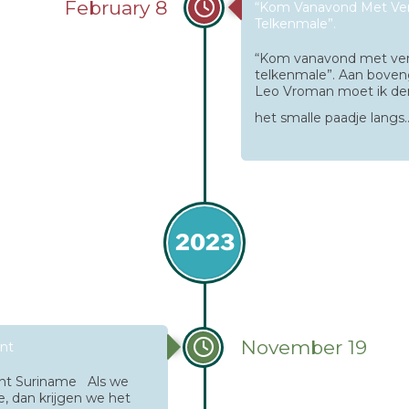
February 8
“Kom Vanavond Met Ver
Telkenmale”.
“Kom vanavond met verh
telkenmale”. Aan bove
Leo Vroman moet ik den
het smalle paadje langs
2023
November 19
nt
int Suriname Als we
, dan krijgen we het