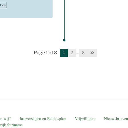
More
…
Page 1 of 8
1
2
8
n wij?
Jaarverslagen en Beleidsplan
Vrijwilligers
Nieuwsbrieven
rijk Suriname