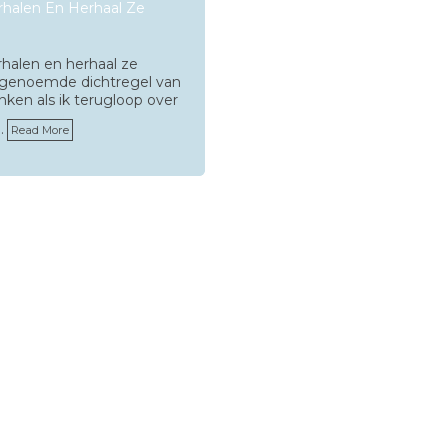
halen En Herhaal Ze
alen en herhaal ze
ngenoemde dichtregel van
ken als ik terugloop over
…
Read More