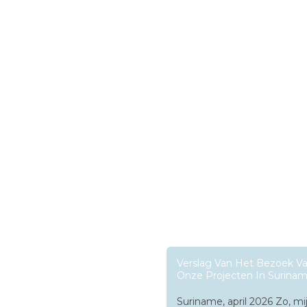
Verslag Van Het Bezoek Va
Onze Projecten In Surina
Suriname, april 2026 Zo, mi