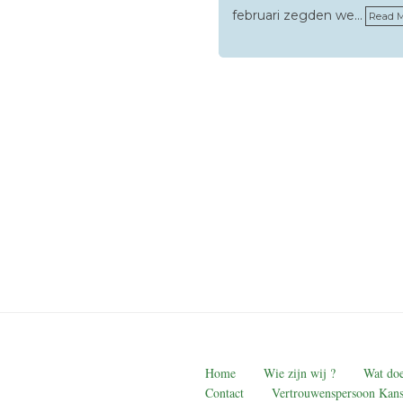
februari zegden we…
Read 
Home
Wie zijn wij ?
Wat doe
Contact
Vertrouwenspersoon Kans