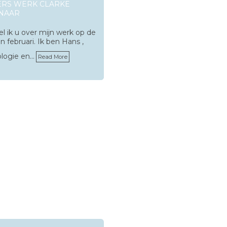
ERS WERK CLARKE
ENAAR
el ik u over mijn werk op de
en februari. Ik ben Hans ,
ologie en…
Read More