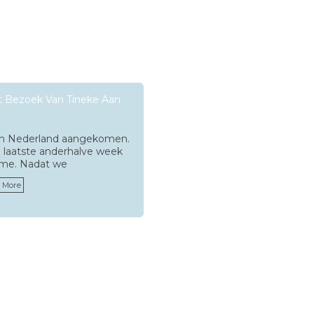
t Bezoek Van Tineke Aan
 in Nederland aangekomen.
de laatste anderhalve week
name. Nadat we
 More