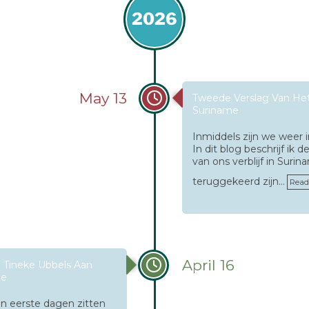
2026
May 13
Tweede Verslag Van He
Suriname
Inmiddels zijn we weer
In dit blog beschrijf ik 
van ons verblijf in Suri
teruggekeerd zijn…
Read
April 16
 Tineke Ubbels Aan
me
jn eerste dagen zitten