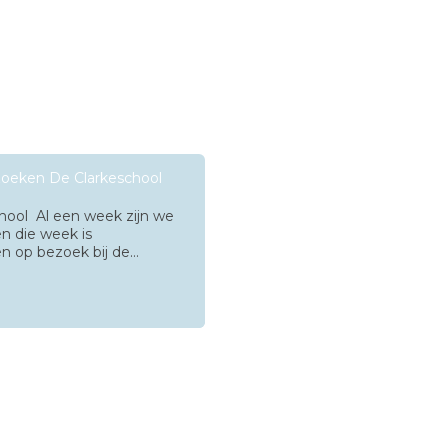
zoeken De Clarkeschool
hool Al een week zijn we
en die week is
 op bezoek bij de…