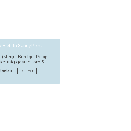
De Bieb In SunnyPoint
(Merijn, Brechje, Pepijn,
vliegtuig gestapt om 3
bieb in…
Read More