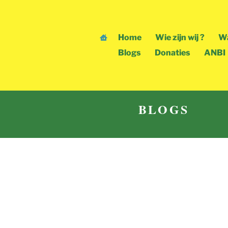
Skip
to
content
Home
Wie zijn wij ?
Wa
Blogs
Donaties
ANBI
BLOGS