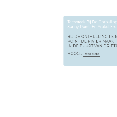
Toespraak Bij De Onthullin
Sunny Point. En Artikel Ero
BIJ DE ONTHULLING 1 E
POINT DE RIVIER MAAKT
IN DE BUURT VAN DRIETA
HOOG…
Read More