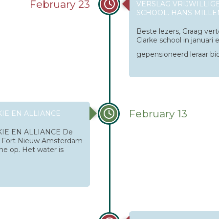
February 23
VERSLAG VRIJWILLIG
SCHOOL. HANS MILL
Beste lezers, Graag vert
Clarke school in januari 
gepensioneerd leraar bi
February 13
IE EN ALLIANCE
IE EN ALLIANCE De
ij Fort Nieuw Amsterdam
e op. Het water is