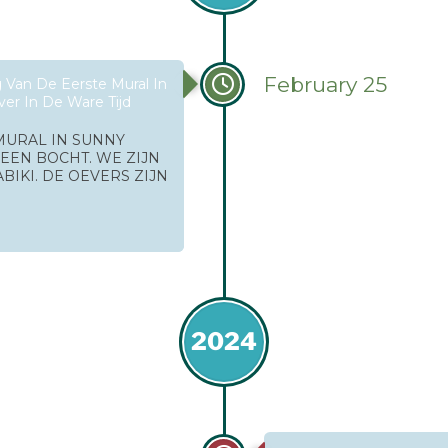
February 25
g Van De Eerste Mural In
ver In De Ware Tijd
 MURAL IN SUNNY
 EEN BOCHT. WE ZIJN
BIKI. DE OEVERS ZIJN
2024