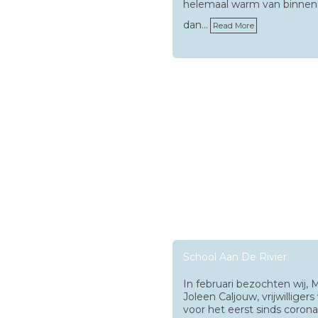
helemaal warm van binnen
dan…
Read More
School Aan De Rivier
In februari bezochten wij,
Joleen Caljouw, vrijwilliger
voor het eerst sinds corona