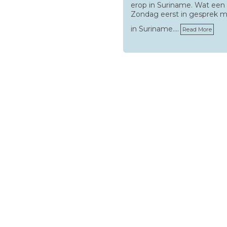
erop in Suriname. Wat een
Zondag eerst in gesprek me
in Suriname.…
Read More