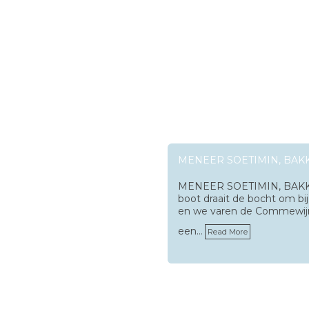
MENEER SOETIMIN, BAKK
MENEER SOETIMIN, BAKK
boot draait de bocht om b
en we varen de Commewijn
een…
Read More