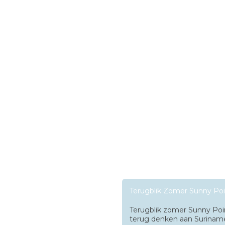
Terugblik Zomer Sunny Poi
Terugblik zomer Sunny Po
terug denken aan Suriname