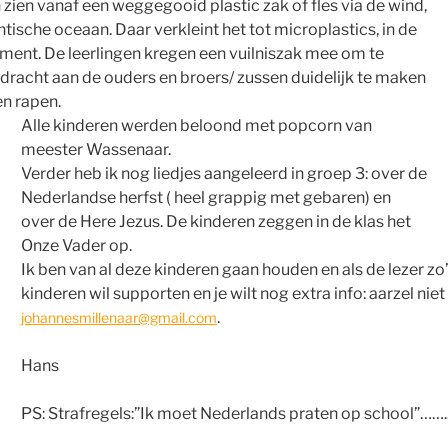
 zien vanaf een weggegooid plastic zak of fles via de wind,
ntische oceaan. Daar verkleint het tot microplastics, in de
sument. De leerlingen kregen een vuilniszak mee om te
dracht aan de ouders en broers/ zussen duidelijk te maken
en rapen.
Alle kinderen werden beloond met popcorn van
meester Wassenaar.
Verder heb ik nog liedjes aangeleerd in groep 3: over de
Nederlandse herfst ( heel grappig met gebaren) en
over de Here Jezus. De kinderen zeggen in de klas het
Onze Vader op.
Ik ben van al deze kinderen gaan houden en als de lezer zo’
kinderen wil supporten en je wilt nog extra info: aarzel niet
.
johannesmillenaar@gmail.com
Hans
PS: Strafregels:”Ik moet Nederlands praten op school”…….