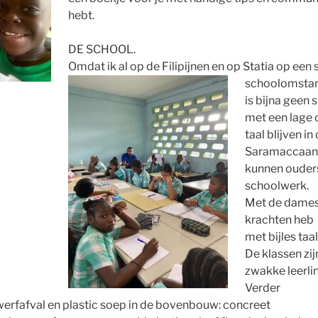
hebt.
DE SCHOOL.
Omdat ik al op de Filipijnen en op Statia op een
schoolomstand
is bijna geen 
met een lage 
taal blijven in
Saramaccaans
kunnen ouders
schoolwerk.
Met de dames
krachten heb 
met bijles taa
De klassen zi
zwakke leerlin
Verder
werfafval en plastic soep in de bovenbouw: concreet