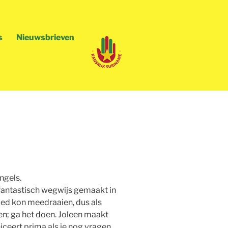
s
Nieuwsbrieven
HANS
ngels.
fantastisch wegwijs gemaakt in
ed kon meedraaien, dus als
oen; ga het doen. Joleen maakt
ceert prima als je nog vragen