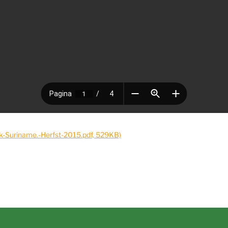
k-Suriname.-Herfst-2015.pdf, 529KB)