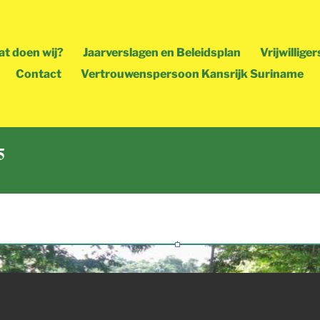
t doen wij?
Jaarverslagen en Beleidsplan
Vrijwilliger
Contact
Vertrouwenspersoon Kansrijk Suriname
5