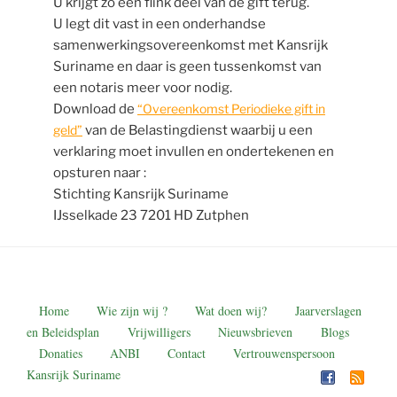
U krijgt zo een flink deel van de gift terug.
U legt dit vast in een onderhandse
samenwerkingsovereenkomst met Kansrijk
Suriname en daar is geen tussenkomst van
een notaris meer voor nodig.
Download de
“Overeenkomst Periodieke gift in
geld”
van de Belastingdienst waarbij u een
verklaring moet invullen en ondertekenen en
opsturen naar :
Stichting Kansrijk Suriname
IJsselkade 23 7201 HD Zutphen
Home
Wie zijn wij ?
Wat doen wij?
Jaarverslagen
en Beleidsplan
Vrijwilligers
Nieuwsbrieven
Blogs
Donaties
ANBI
Contact
Vertrouwenspersoon
Kansrijk Suriname