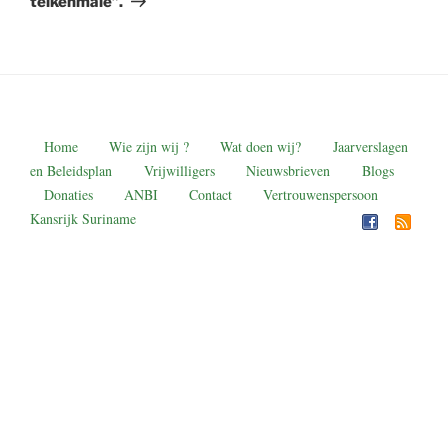
telkenmale”.
Home
Wie zijn wij ?
Wat doen wij?
Jaarverslagen
en Beleidsplan
Vrijwilligers
Nieuwsbrieven
Blogs
Donaties
ANBI
Contact
Vertrouwenspersoon
Kansrijk Suriname