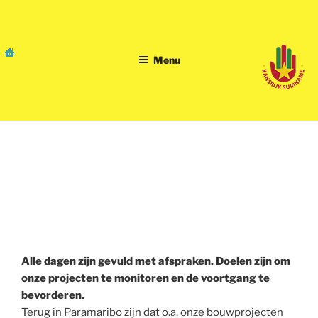
Skip
to
content
Menu
Tweede blog van het
voorjaarsbezoek 2017
van Petra,
Willem, Marianne en
Joleen.
Alle dagen zijn gevuld met afspraken. Doelen zijn om
onze projecten te monitoren en de voortgang te
bevorderen.
Terug in Paramaribo zijn dat o.a. onze bouwprojecten