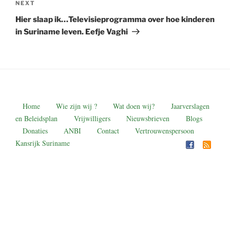
Next
NEXT
Post
Hier slaap ik…Televisieprogramma over hoe kinderen
in Suriname leven. Eefje Vaghi
Home
Wie zijn wij ?
Wat doen wij?
Jaarverslagen
en Beleidsplan
Vrijwilligers
Nieuwsbrieven
Blogs
Donaties
ANBI
Contact
Vertrouwenspersoon
Kansrijk Suriname