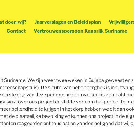
t doen wij?
Jaarverslagen en Beleidsplan
Vrijwilliger
Contact
Vertrouwenspersoon Kansrijk Suriname
van Anne-Wil en Coco
uit Suriname. We zijn weer twee weken in Gujaba geweest en z
gemeenschapshuis). De sleutel van het opberghok is in ontva
e eerste dag van deze periode hebben we kennis gemaakt me
housiast over ons project en stelde voor om het project te 
eer bekendheid te krijgen in het dorp hebben we dit dan oo
 met de plaatselijke bevolking en kunnen ons project in de ei
tenten reageerden enthousiast en vonden het goed dat wij on