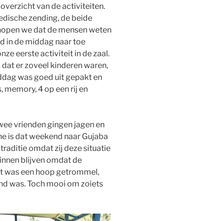
erzicht van de activiteiten.
dische zending, de beide
 hopen we dat de mensen weten
nd in de middag naar toe
e eerste activiteit in de zaal.
 dat er zoveel kinderen waren,
iddag was goed uit gepakt en
 memory, 4 op een rij en
wee vrienden gingen jagen en
ene is dat weekend naar Gujaba
raditie omdat zij deze situatie
innen blijven omdat de
Het was een hoop getrommel,
and was. Toch mooi om zoiets