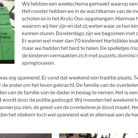
Wij hebben een weekschema gemaakt waarop een ov
Het rooster hebben we in de wachtkamer van de me
scholen en in het Kruto Oso opgehangen. Hiermee
waarom wij hier zijn en dat zij weten waar ze hun ki
kunnen sturen. Donderdags zijn we begonnen met onz
Er waren wel meer dan 70 kinderen! Hartstikke leuk
maar we hadden het hard te halen. De spelletjes m
de kinderen vermaakten zich met puzzels, domino’s,
springtouwen.
as erg spannend. Er vond dat weekend een traditie plaats. T
r de ander om het leven gebracht. De familie van de overled
 van de familie van de dader in beslag te nemen. Het is een t
t wordt door de politie gedoogd. Wij moesten het weekend b
rsonen jou zien, de geest van de overledene je dood maakt. 
den het stiekem toch wel spannend wat er allemaal aan de h