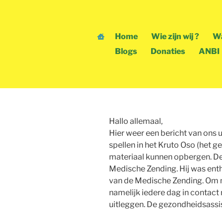
Skip
to
content
Home
Wie zijn wij ?
Wa
Blogs
Donaties
ANBI
Weer een blog 
Hallo allemaal,
Hier weer een bericht van ons 
spellen in het Kruto Oso (het 
materiaal kunnen opbergen. D
Medische Zending. Hij was ent
van de Medische Zending. Om m
namelijk iedere dag in contact
uitleggen. De gezondheidsassis