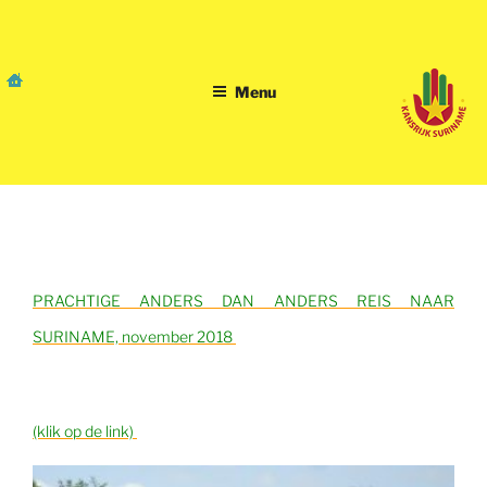
Skip
to
content
Menu
iets voor u? er zijn nog
plaatsen!
PRACHTIGE ANDERS DAN ANDERS REIS NAAR
SURINAME,
november 2018
(klik op de link)