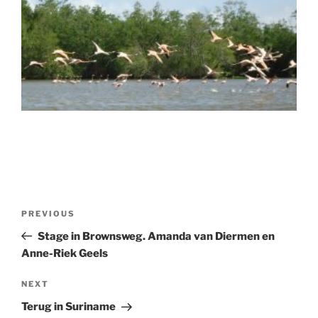
Post
Previous
PREVIOUS
navigation
Post
Stage in Brownsweg. Amanda van Diermen en
Anne-Riek Geels
Next
NEXT
Post
Terug in Suriname