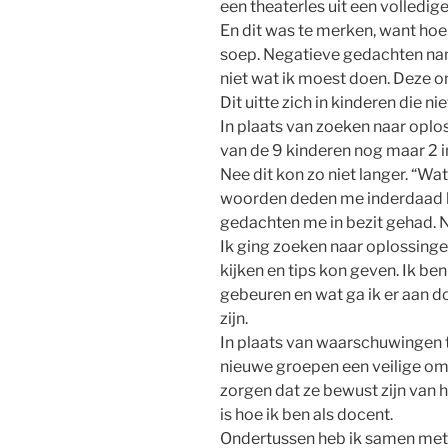
een theaterles uit een volledig
En dit was te merken, want hoe 
soep. Negatieve gedachten nam
niet wat ik moest doen. Deze onz
Dit uitte zich in kinderen die 
In plaats van zoeken naar oplos
van de 9 kinderen nog maar 2 in
Nee dit kon zo niet langer. “Wat
woorden deden me inderdaad be
gedachten me in bezit gehad. N
Ik ging zoeken naar oplossingen
kijken en tips kon geven. Ik be
gebeuren en wat ga ik er aan do
zijn.
In plaats van waarschuwingen t
nieuwe groepen een veilige omg
zorgen dat ze bewust zijn van h
is hoe ik ben als docent.
Ondertussen heb ik samen met d