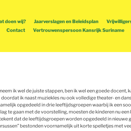
t doen wij?
Jaarverslagen en Beleidsplan
Vrijwilliger
Contact
Vertrouwenspersoon Kansrijk Suriname
4 weken te gaan en dan gaan de kinderen van 
Tweede blog van Stefanie Bruggeling, over haa
rhuis Prasoro
eem ik wel de juiste stappen, ben ik wel een goede docent, kan
doordat ik naast muziekles nu ook volledige theater- en dan
amelijk opgedeeld in drie leeftijdsgroepen waarbij ik een soort
 slag te gaan met de voorstelling, moesten de kinderen nu ee
t betekent dat de leeftijdsgroepen worden opgedeeld in nieuw
cursussen” bestonden voornamelijk uit korte spelletjes met ve