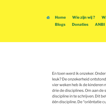
Skip
to
content
Home
Wie zijn wij ?
Wa
Blogs
Donaties
ANBI
17-03-2018 Nog 
Prasoro shinen.
muziek in kinde
En toen werd ik onzeker. Ondern
leuk? De onzekerheid ontstond 
vier weken heb ik de kinderen n
drie de disciplines. Om aan de
discipline in te schrijven. Di
één discipline. De “oriëntatie 