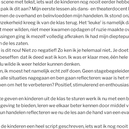
e scene met tekst, iets wat de kinderen nog nooit eerder hebb
pak ik dit aan? Mijn eerste lessen als dans- en theaterdocent 
en de overhand en beïnvloedden mijn handelen. Ik stond onze
ekerheid kreeg ik van de klas terug. Het ‘leuke’ is namelijk d
niet meer wilden, niet meer kwamen opdagen of ruzie maakte ove
singen ging ik mezelf volledig afkraken. Ik had mijn dieptepunt
 de les zaten.
 is dit nou! Niet zo negatief! Zo ken ik je helemaal niet.. Je do
seffen dat ik deed wat ik kon. Ik was er klaar mee, één hel
u wilde ik weer helder kunnen denken.
, ik moest het namelijk echt zelf doen. Geen stagebegeleider 
n alle situaties nagegaan en ben gaan reflecteren: waar is het 
en om het te verbeteren? Positief, stimulerend en enthousiast,
e geven en kinderen uit de klas te sturen werk ik nu met ee
eving te bieden, leren we elkaar beter kennen door middel v
un handelen reflecteren we nu de les aan de hand van een evalu
e kinderen een heel script geschreven, iets wat ik nog nooit