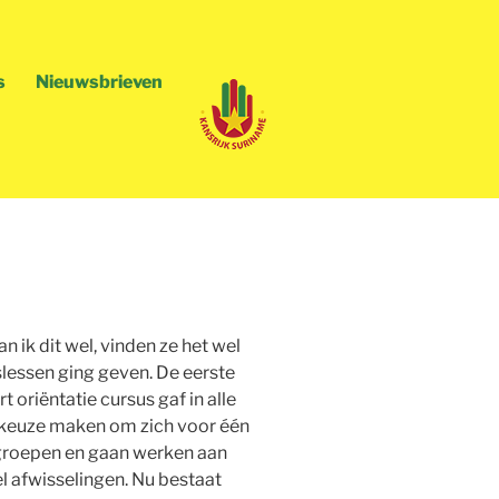
s
Nieuwsbrieven
het kinderhuis
r afstudeerstage
 ik dit wel, vinden ze het wel
slessen ging geven. De eerste
 oriëntatie cursus gaf in alle
n keuze maken om zich voor één
e groepen en gaan werken aan
el afwisselingen. Nu bestaat