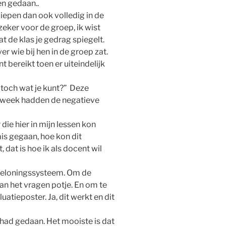
en gedaan..
liepen dan ook volledig in de
ker voor de groep, ik wist
at de klas je gedrag spiegelt.
r wie bij hen in de groep zat.
 bereikt toen er uiteindelijk
et toch wat je kunt?” Deze
e week hadden de negatieve
die hier in mijn lessen kon
mis gegaan, hoe kon dit
 dat is hoe ik als docent wil
n beloningssysteem. Om de
an het vragen potje. En om te
atieposter. Ja, dit werkt en dit
 had gedaan. Het mooiste is dat