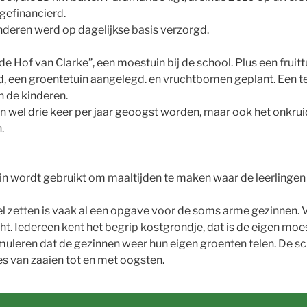
gefinancierd.
inderen werd op dagelijkse basis verzorgd.
de Hof van Clarke”, een moestuin bij de school. Plus een frui
, een groentetuin aangelegd. en vruchtbomen geplant. Een t
 de kinderen.
n wel drie keer per jaar geoogst worden, maar ook het onkruid
.
n wordt gebruikt om maaltijden te maken waar de leerlingen 
fel zetten is vaak al een opgave voor de soms arme gezinnen.
t. Iedereen kent het begrip kostgrondje, dat is de eigen moes
imuleren dat de gezinnen weer hun eigen groenten telen. De s
s van zaaien tot en met oogsten.