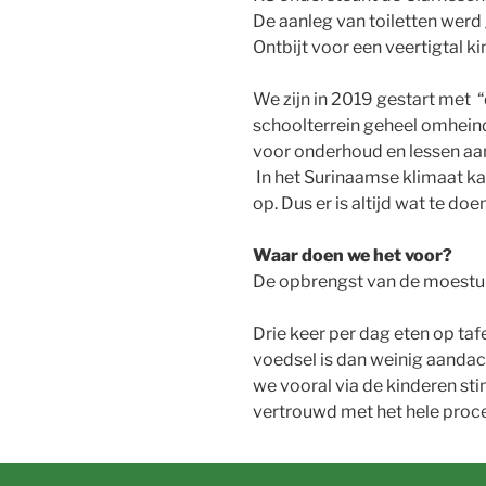
De aanleg van toiletten werd 
Ontbijt voor een veertigtal k
We zijn in 2019 gestart met “
schoolterrein geheel omheind
voor onderhoud en lessen aan
In het Surinaamse klimaat ka
op. Dus er is altijd wat te doen
Waar doen we het voor?
De opbrengst van de moestui
Drie keer per dag eten op ta
voedsel is dan weinig aandach
we vooral via de kinderen st
vertrouwd met het hele proce