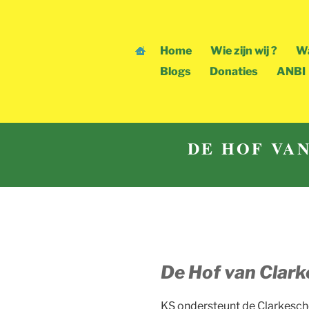
Skip
to
content
Home
Wie zijn wij ?
Wa
Blogs
Donaties
ANBI
DE HOF VA
De Hof van Clark
KS ondersteunt de Clarkescho